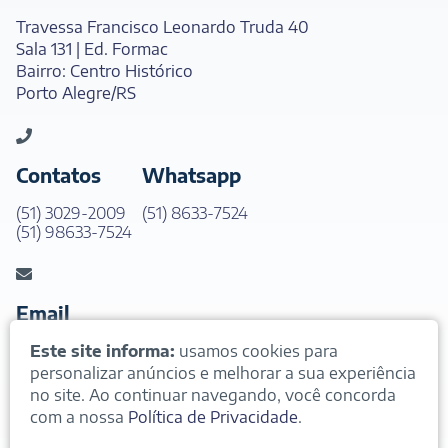
Travessa Francisco Leonardo Truda 40
Sala 131 | Ed. Formac
Bairro: Centro Histórico
Porto Alegre/RS
Contatos
Whatsapp
(51) 3029-2009
(51) 8633-7524
(51) 98633-7524
Email
Este site informa:
usamos cookies para
contato@andradeeden.com.br
personalizar anúncios e melhorar a sua experiência
no site. Ao continuar navegando, você concorda
com a nossa
Política de Privacidade
.
Andrade & Eeden - Advogados Associados