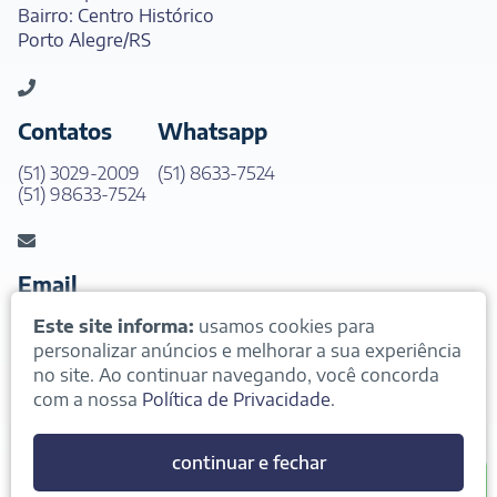
Bairro: Centro Histórico
Porto Alegre/RS
Contatos
Whatsapp
(51) 3029-2009
(51) 8633-7524
(51) 98633-7524
Email
Este site informa:
usamos cookies para
contato@andradeeden.com.br
personalizar anúncios e melhorar a sua experiência
no site. Ao continuar navegando, você concorda
com a nossa
Política de Privacidade
.
Andrade & Eeden - Advogados Associados
CNPJ: 25.309.706/0001-6
continuar e fechar
© COPYRIGHT 2024. Todos os direitos reservados
Whatsapp